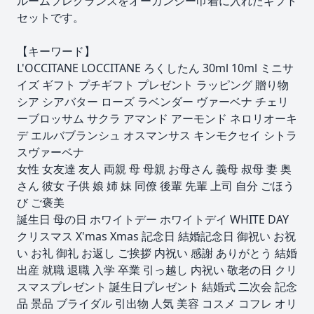
ルームフレグランスをオーガンジー巾着に入れたギフト
セットです。
【キーワード】
L'OCCITANE LOCCITANE ろくしたん 30ml 10ml ミニサ
イズ ギフト プチギフト プレゼント ラッピング 贈り物
シア シアバター ローズ ラベンダー ヴァーベナ チェリ
ーブロッサム サクラ アマンド アーモンド ネロリオーキ
デ エルバブランシュ オスマンサス キンモクセイ シトラ
スヴァーベナ
女性 女友達 友人 両親 母 母親 お母さん 義母 叔母 妻 奥
さん 彼女 子供 娘 姉 妹 同僚 後輩 先輩 上司 自分 ごほう
び ご褒美
誕生日 母の日 ホワイトデー ホワイトデイ WHITE DAY
クリスマス X'mas Xmas 記念日 結婚記念日 御祝い お祝
い お礼 御礼 お返し ご挨拶 内祝い 感謝 ありがとう 結婚
出産 就職 退職 入学 卒業 引っ越し 内祝い 敬老の日 クリ
スマスプレゼント 誕生日プレゼント 結婚式 二次会 記念
品 景品 ブライダル 引出物 人気 美容 コスメ コフレ オリ