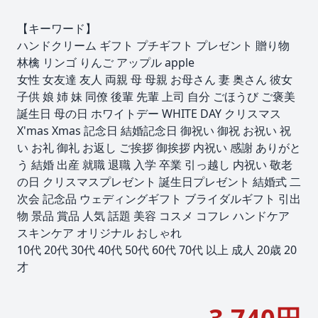
【キーワード】
ハンドクリーム ギフト プチギフト プレゼント 贈り物
林檎 リンゴ りんご アップル apple
女性 女友達 友人 両親 母 母親 お母さん 妻 奥さん 彼女
子供 娘 姉 妹 同僚 後輩 先輩 上司 自分 ごほうび ご褒美
誕生日 母の日 ホワイトデー WHITE DAY クリスマス
X'mas Xmas 記念日 結婚記念日 御祝い 御祝 お祝い 祝
い お礼 御礼 お返し ご挨拶 御挨拶 内祝い 感謝 ありがと
う 結婚 出産 就職 退職 入学 卒業 引っ越し 内祝い 敬老
の日 クリスマスプレゼント 誕生日プレゼント 結婚式 二
次会 記念品 ウェディングギフト ブライダルギフト 引出
物 景品 賞品 人気 話題 美容 コスメ コフレ ハンドケア
スキンケア オリジナル おしゃれ
10代 20代 30代 40代 50代 60代 70代 以上 成人 20歳 20
才