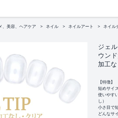
メ、美容、ヘアケア
ネイル
ネイルアート
ネイル
ジェル
ウンド
加工なし
【特徴】
短めサイ
使いやす
し）
小さ目で
どんなサイ