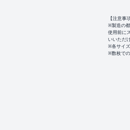
【注意事
※製造の
使用前に
いいただ
※各サイ
※数枚で