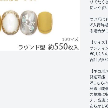
りでたく
使いやすい
つけ爪は
※入荷時
る場合が
【サイズ
サンディ
#0,1,2,3,4,
合計 約55
【ネコポ
発送可能
※こちら
発送可能
ス規格に
え、当店
あらかじ